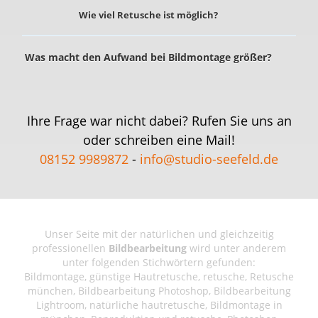
Wie viel Retusche ist möglich?
Was macht den Aufwand bei Bildmontage größer?
Ihre Frage war nicht dabei? Rufen Sie uns an
oder schreiben eine Mail!
08152 9989872
-
info@studio-seefeld.de
Unser Seite mit der natürlichen und gleichzeitig
professionellen
Bildbearbeitung
wird unter anderem
unter folgenden Stichwörtern gefunden:
Bildmontage, günstige Hautretusche, retusche, Retusche
münchen, Bildbearbeitung Photoshop, Bildbearbeitung
Lightroom, natürliche hautretusche, Bildmontage in