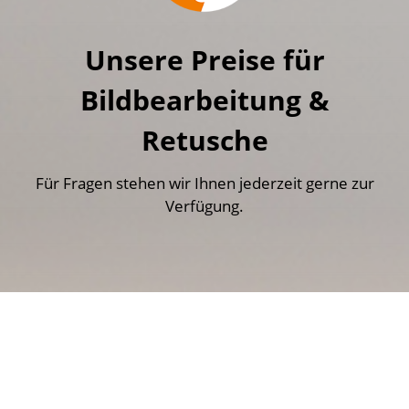
Unsere Preise für
Bildbearbeitung &
Retusche
Für Fragen stehen wir Ihnen jederzeit gerne zur
Verfügung.